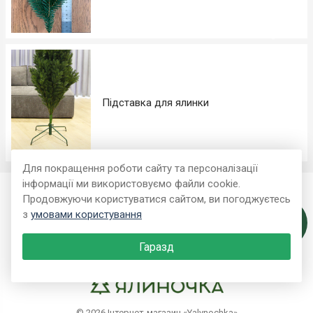
Підставка для ялинки
Для покращення роботи сайту та персоналізації
інформації ми використовуємо файли cookie.
Покупцеві
Продовжуючи користуватися сайтом, ви погоджуєтесь
з
умовами користування
Зв'язок з
Контакти
нами
Гаразд
© 2026 Інтернет-магазин «Yalynochka»