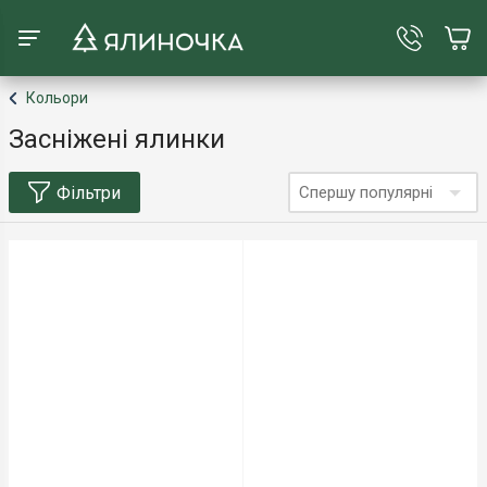
Кольори
Засніжені ялинки
Фільтри
Спершу популярні