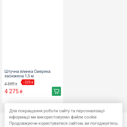
Штучна ялинка Смерека
засніжена 1,5 м
- 225
₴
4 500
₴
4 275
₴
Для покращення роботи сайту та персоналізації
інформації ми використовуємо файли cookie.
Покупцеві
Продовжуючи користуватися сайтом, ви погоджуєтесь