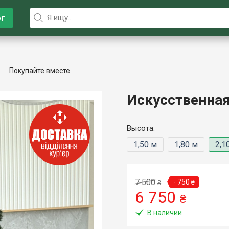
ог
Покупайте вместе
Искусственная
Высота:
1,50 м
1,80 м
2,1
7 500
- 750
₴
₴
6 750
₴
В наличии