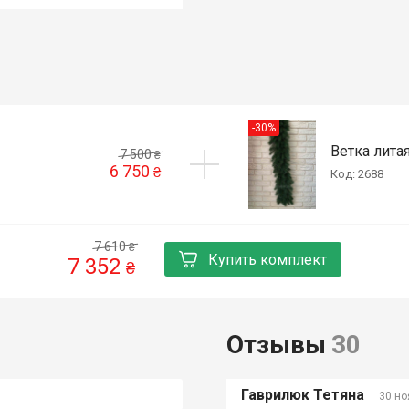
-30%
Ветка лита
7 500
₴
6 750
₴
Код: 2688
7 610
₴
Купить комплект
7 352
₴
Отзывы
30
Гаврилюк Тетяна
30 но