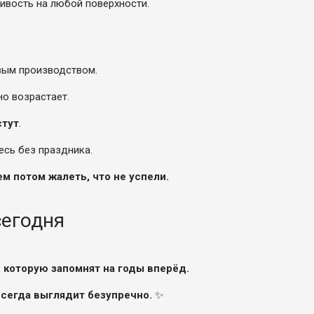
ивость на любой поверхности.
вым производством.
но возрастает.
стут
.
есь без праздника.
м потом жалеть, что не успели.
сегодня
 которую запомнят на годы вперёд.
 всегда выглядит безупречно.
✨