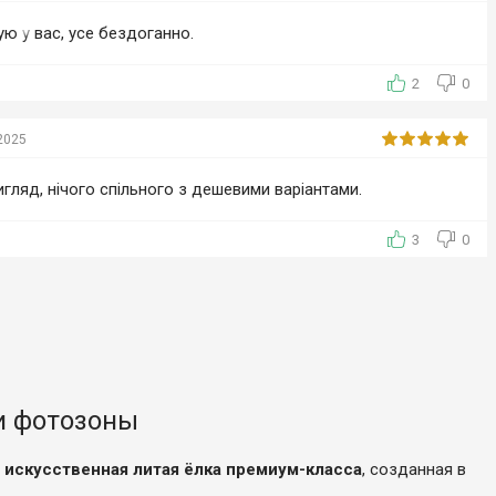
ую у вас, усе бездоганно.
2
0
2025
игляд, нічого спільного з дешевими варіантами.
3
0
ли фотозоны
— искусственная литая ёлка премиум-класса
, созданная в