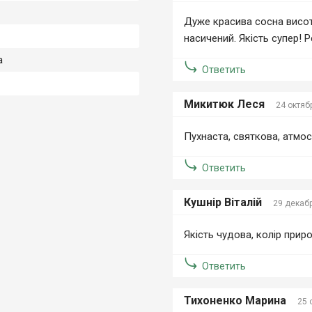
Дуже красива сосна висото
насичений. Якість супер!
а
Ответить
Микитюк Леся
24 октяб
Пухнаста, святкова, атмос
Ответить
Кушнір Віталій
29 декаб
Якість чудова, колір прир
Ответить
Тихоненко Марина
25 