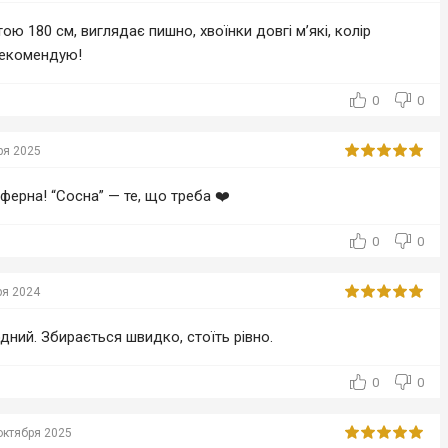
ю 180 см, виглядає пишно, хвоїнки довгі м’які, колір
 Рекомендую!
0
0
ря 2025
ферна! “Сосна” — те, що треба ❤️
0
0
ря 2024
одний. Збирається швидко, стоїть рівно.
0
0
октября 2025