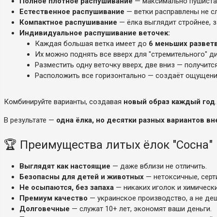
Полное плотное распушивание
— максимально пушиста
Естественное распушивание
— ветки расправлены не сл
Компактное распушивание
— ёлка выглядит стройнее, 
Индивидуальное распушивание веточек:
Каждая большая ветка имеет до
6 меньших развет
Их можно поднять все вверх для "стремительного" ди
Разместить одну веточку вверх, две вниз — получитс
Расположить все горизонтально — создаёт ощущение
Комбинируйте варианты, создавая
новый образ каждый год
.
В результате —
одна ёлка, но десятки разных вариантов в
🏆 Преимущества литых ёлок "Сосна"
Выглядят как настоящие
— даже вблизи не отличить.
Безопасны для детей и животных
— нетоксичные, сер
Не осыпаются, без запаха
— никаких иголок и химическ
Премиум качество
— украинское производство, а не де
Долговечные
— служат 10+ лет, экономят ваши деньги.