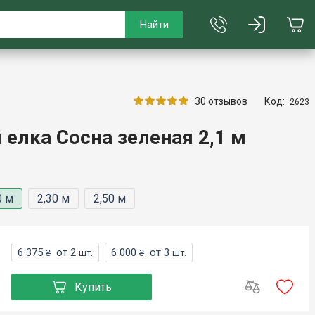
Найти
30 отзывов
Код:
2623
 елка Сосна зеленая 2,1 м
0 м
2,30 м
2,50 м
6 375
от 2
6 000
от 3
₴
шт.
₴
шт.
Купить