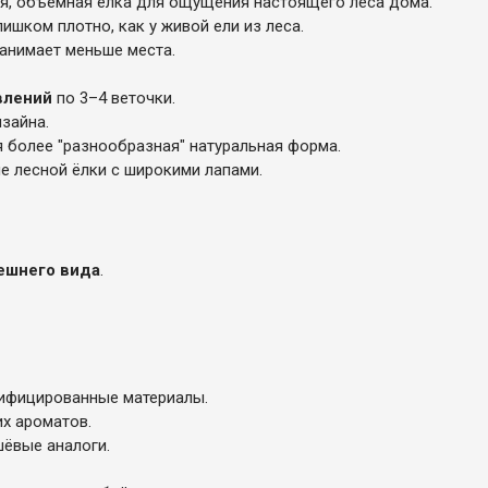
я, объёмная ёлка для ощущения настоящего леса дома.
ишком плотно, как у живой ели из леса.
занимает меньше места.
влений
по 3–4 веточки.
зайна.
я более "разнообразная" натуральная форма.
 лесной ёлки с широкими лапами.
нешнего вида
.
тифицированные материалы.
их ароматов.
шёвые аналоги.