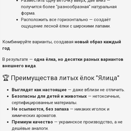
Разместить одну веточку вверх, две вниз —
получится более "разнообразная" натуральная
форма.
Расположить все горизонтально — создаёт
ощущение лесной ёлки с широкими лапами.
Комбинируйте варианты, создавая
новый образ каждый
год
.
В результате —
одна ёлка, но десятки разных вариантов
внешнего вида
.
🏆 Преимущества литых ёлок "Ялица"
Выглядят как настоящие
— даже вблизи не отличить.
Безопасны для детей и животных
— нетоксичные,
сертифицированные материалы.
Не осыпаются, без запаха
— никаких иголок и
химических ароматов.
Премиум качество
— украинское производство, а не
дешёвые аналоги.