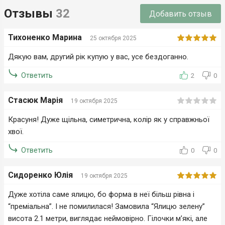
Отзывы
32
Добавить отзыв
Тихоненко Марина
25 октября 2025
Дякую вам, другий рік купую у вас, усе бездоганно.
Ответить
2
0
Стасюк Марія
19 октября 2025
Красуня! Дуже щільна, симетрична, колір як у справжньої
хвої.
Ответить
0
0
Сидоренко Юлія
19 октября 2025
Дуже хотіла саме ялицю, бо форма в неї більш рівна і
“преміальна”. І не помилилася! Замовила “Ялицю зелену”
висота 2.1 метри, виглядає неймовірно. Гілочки м’які, але