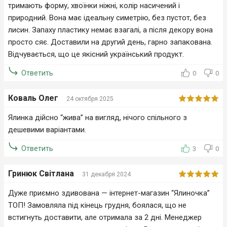
тримають форму, хвоїнки ніжні, колір насичений і
природний. Вона має ідеальну симетрію, без пустот, без
лисин. Запаху пластику немає взагалі, а після декору вона
просто сяє. Доставили на другий день, гарно запакована.
Відчувається, що це якісний український продукт.
Ответить
0
0
Коваль Олег
24 октября 2025
Ялинка дійсно “жива” на вигляд, нічого спільного з
дешевими варіантами.
Ответить
3
0
Гринюк Світлана
31 декабря 2024
Дуже приємно здивована — інтернет-магазин “Ялиночка”
ТОП! Замовляла під кінець грудня, боялася, що не
встигнуть доставити, але отримала за 2 дні. Менеджер