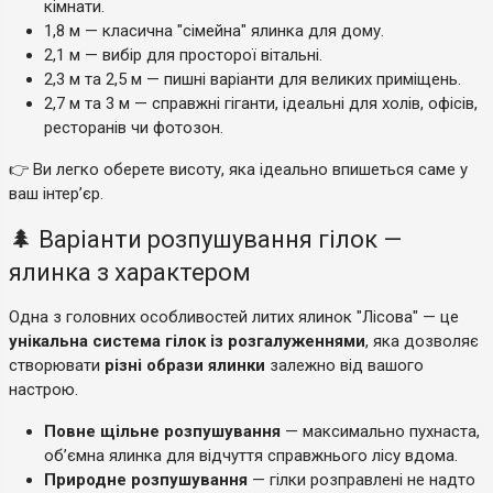
кімнати.
1,8 м — класична "сімейна" ялинка для дому.
2,1 м — вибір для просторої вітальні.
2,3 м та 2,5 м — пишні варіанти для великих приміщень.
2,7 м та 3 м — справжні гіганти, ідеальні для холів, офісів,
ресторанів чи фотозон.
👉 Ви легко оберете висоту, яка ідеально впишеться саме у
ваш інтер’єр.
🌲 Варіанти розпушування гілок —
ялинка з характером
Одна з головних особливостей литих ялинок "Лісова" — це
унікальна система гілок із розгалуженнями
, яка дозволяє
створювати
різні образи ялинки
залежно від вашого
настрою.
Повне щільне розпушування
— максимально пухнаста,
об’ємна ялинка для відчуття справжнього лісу вдома.
Природне розпушування
— гілки розправлені не надто