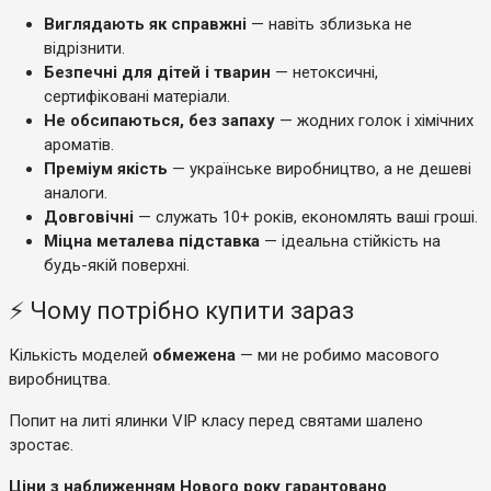
Виглядають як справжні
— навіть зблизька не
відрізнити.
Безпечні для дітей і тварин
— нетоксичні,
сертифіковані матеріали.
Не обсипаються, без запаху
— жодних голок і хімічних
ароматів.
Преміум якість
— українське виробництво, а не дешеві
аналоги.
Довговічні
— служать 10+ років, економлять ваші гроші.
Міцна металева підставка
— ідеальна стійкість на
будь-якій поверхні.
⚡ Чому потрібно купити зараз
Кількість моделей
обмежена
— ми не робимо масового
виробництва.
Попит на литі ялинки VIP класу перед святами шалено
зростає.
Ціни з наближенням Нового року гарантовано