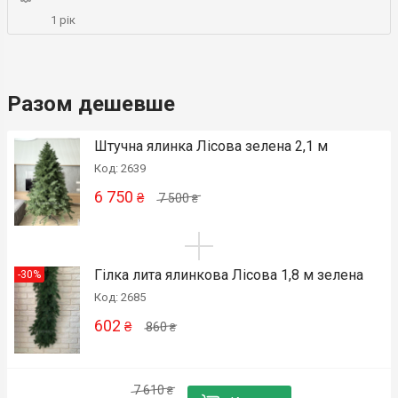
1 рік
Разом дешевше
Штучна ялинка Лісова зелена 2,1 м
Код: 2639
6 750
₴
7 500
₴
Гілка лита ялинкова Лісова 1,8 м зелена
-30%
Код: 2685
602
₴
860
₴
7 610
₴