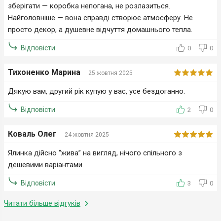
зберігати — коробка непогана, не розлазиться.
Найголовніше — вона справді створює атмосферу. Не
просто декор, а душевне відчуття домашнього тепла.
Відповісти
0
0
Тихоненко Марина
25 жовтня 2025
Дякую вам, другий рік купую у вас, усе бездоганно.
Відповісти
2
0
Коваль Олег
24 жовтня 2025
Ялинка дійсно “жива” на вигляд, нічого спільного з
дешевими варіантами.
Відповісти
3
0
Читати більше відгуків