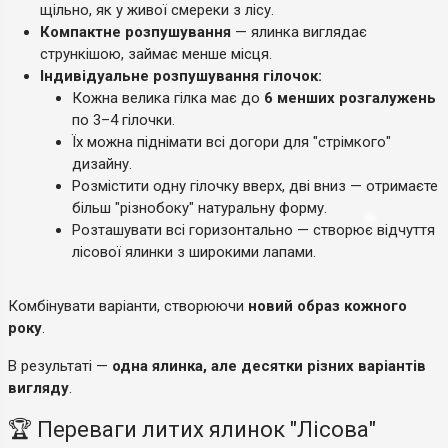
щільно, як у живої смереки з лісу.
Компактне розпушування
— ялинка виглядає
стрункішою, займає менше місця.
Індивідуальне розпушування гілочок:
Кожна велика гілка має до
6 менших розгалужень
по 3–4 гілочки.
Їх можна піднімати всі догори для "стрімкого"
дизайну.
Розмістити одну гілочку вверх, дві вниз — отримаєте
більш "різнобоку" натуральну форму.
Розташувати всі горизонтально — створює відчуття
лісової ялинки з широкими лапами.
Комбінувати варіанти, створюючи
новий образ кожного
року
.
В результаті —
одна ялинка, але десятки різних варіантів
вигляду
.
🏆 Переваги литих ялинок "Лісова"