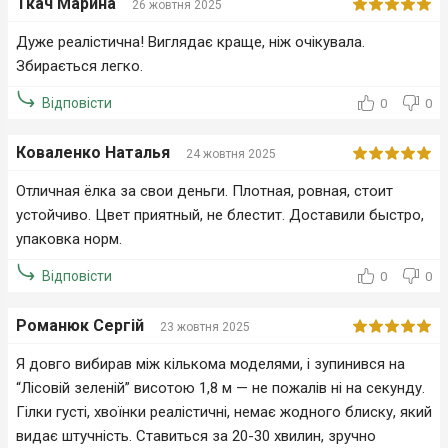
Ткач Марина
26 жовтня 2025
Дуже реалістична! Виглядає краще, ніж очікувала.
Збирається легко.
Відповісти
0
0
Коваленко Наталья
24 жовтня 2025
Отличная ёлка за свои деньги. Плотная, ровная, стоит
устойчиво. Цвет приятный, не блестит. Доставили быстро,
упаковка норм.
Відповісти
0
0
Романюк Сергій
23 жовтня 2025
Я довго вибирав між кількома моделями, і зупинився на
“Лісовій зеленій” висотою 1,8 м — не пожалів ні на секунду.
Гілки густі, хвоїнки реалістичні, немає жодного блиску, який
видає штучність. Ставиться за 20-30 хвилин, зручно